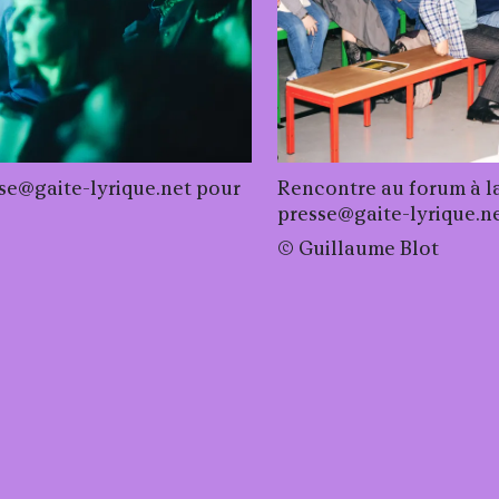
sse@gaite-lyrique.net pour
Rencontre au forum à l
presse@gaite-lyrique.ne
Droits réservés :
©
Guillaume Blot