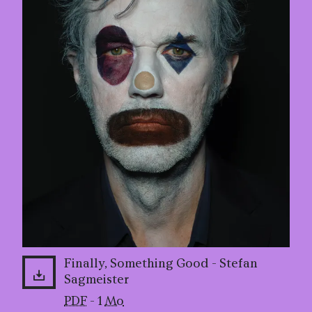
Finally, Something Good - Stefan
Sagmeister
PDF
- 1
Mo