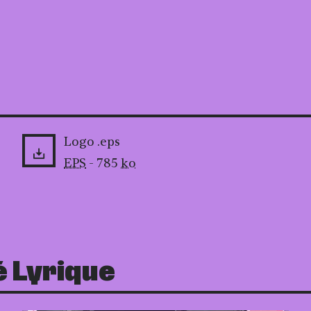
Logo .eps
EPS
- 785
ko
é Lyrique