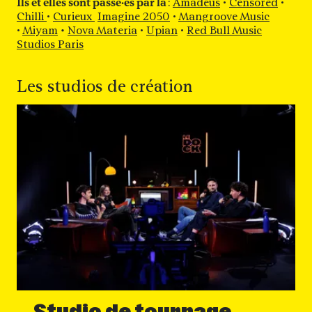
Ils et elles sont passé·es par là
:
Amadeus
•
Censored
•
Chilli
•
Curieux
Imagine 2050
•
Mangroove Music
•
Miyam
•
Nova Materia
•
Upian
•
Red Bull Music
Studios Paris
Les studios de création