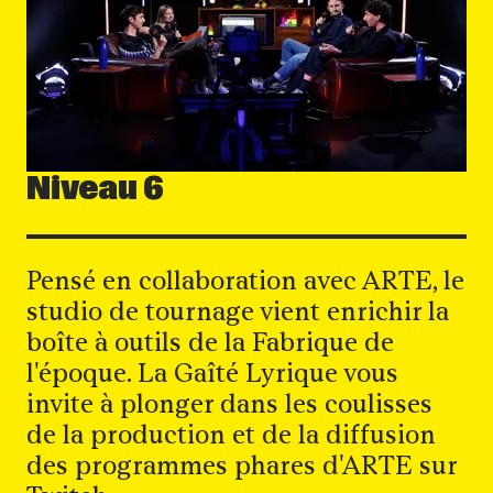
Niveau 6
Pensé en collaboration avec ARTE, le
studio de tournage vient enrichir la
boîte à outils de la Fabrique de
l'époque. La Gaîté Lyrique vous
invite à plonger dans les coulisses
de la production et de la diffusion
des programmes phares d'ARTE sur