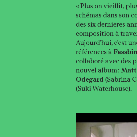
« Plus on vieillit, p
schémas dans son co
des six dernières ann
composition à traver
Aujourd'hui, c'est u
références à
Fassbi
collaboré avec des 
nouvel album :
Matt
Odegard
(Sabrina 
(Suki Waterhouse).