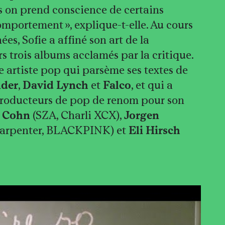
lus on prend conscience de certains
mportement », explique-t-elle. Au cours
ées, Sofie a affiné son art de la
s trois albums acclamés par la critique.
ne artiste pop qui parsème ses textes de
nder
,
David Lynch
et
Falco
, et qui a
producteurs de pop de renom pour son
 Cohn
(SZA, Charli XCX),
Jorgen
Carpenter, BLACKPINK) et
Eli Hirsch