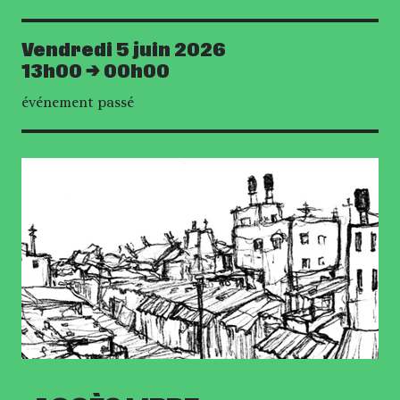
Vendredi 5 juin 2026
Date
13h00
00h00
événement passé