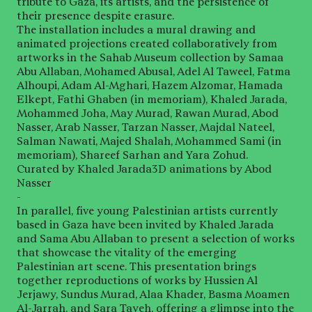
tribute to Gaza, its artists, and the persistence of
their presence despite erasure.
The installation includes a mural drawing and
animated projections created collaboratively from
artworks in the Sahab Museum collection by Samaa
Abu Allaban, Mohamed Abusal, Adel Al Taweel, Fatma
Alhoupi, Adam Al-Mghari, Hazem Alzomar, Hamada
Elkept, Fathi Ghaben (in memoriam), Khaled Jarada,
Mohammed Joha, May Murad, Rawan Murad, Abod
Nasser, Arab Nasser, Tarzan Nasser, Majdal Nateel,
Salman Nawati, Majed Shalah, Mohammed Sami (in
memoriam), Shareef Sarhan and Yara Zohud.
Curated by Khaled Jarada3D animations by Abod
Nasser
-
In parallel, five young Palestinian artists currently
based in Gaza have been invited by Khaled Jarada
and Sama Abu Allaban to present a selection of works
that showcase the vitality of the emerging
Palestinian art scene. This presentation brings
together reproductions of works by Hussien Al
Jerjawy, Sundus Murad, Alaa Khader, Basma Moamen
Al-Jarrah, and Sara Tayeh, offering a glimpse into the