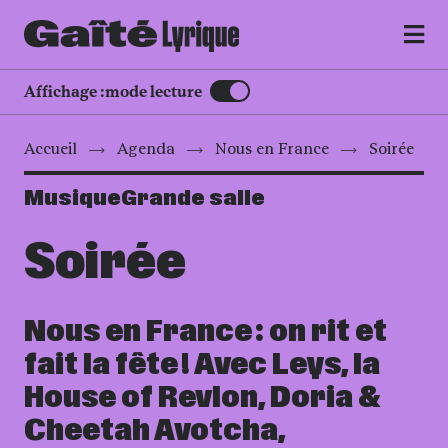
MENU
Affichage :
mode lecture
Accueil
Agenda
Nous en France
Soirée
Musique
Grande salle
Soirée
Nous en France : on rit et
fait la fête ! Avec Leys, la
House of Revlon, Doria &
Cheetah Avotcha,