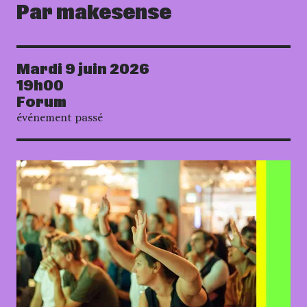
Par makesense
Mardi 9 juin 2026
Date
19h00
Forum
événement passé