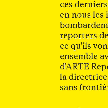
ces dernier
en nous les
bombardeme
reporters de
ce qu'ils vo
ensemble ave
d'ARTE Repo
la directric
sans fronti