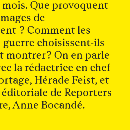
s mois. Que provoquent
 images de
nt ? Comment les
 guerre choisissent-ils
nt montrer ? On en parle
c la rédactrice en chef
rtage, Hérade Feist, et
e éditoriale de Reporters
ère, Anne Bocandé.