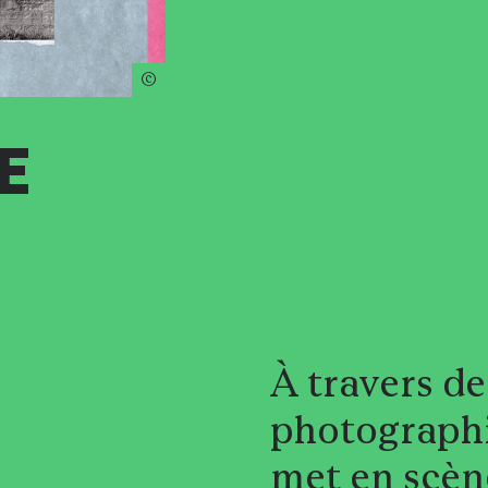
ns pratique
E
À travers d
photographi
met en scèn