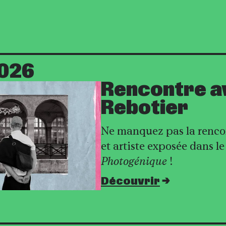
2026
Rencontre av
Rebotier
Ne manquez pas la rencon
et artiste exposée dans le
Photogénique
!
Découvrir