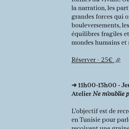
la narration, les part
grandes forces qui o
bouleversements, le
équilibres fragiles e
mondes humains et 
Réserver - 25€
(lien
➜
11h00-13h00 -
Jeu
Atelier
Ne m'oublie 
L’objectif est de re
en Tunisie pour parl
reçoivent une graine