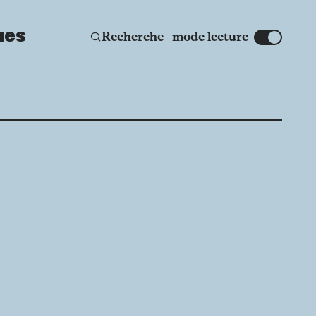
ues
Affic
Recherche
mode lecture