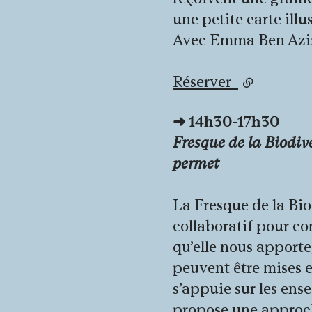
une petite carte il
Avec Emma Ben Azi
Réserver
(lien exter
➜
14h30-17h30
Fresque de la Biodiver
permet
La Fresque de la Biod
collaboratif pour co
qu’elle nous apporte,
peuvent être mises en
s’appuie sur les ens
propose une approche